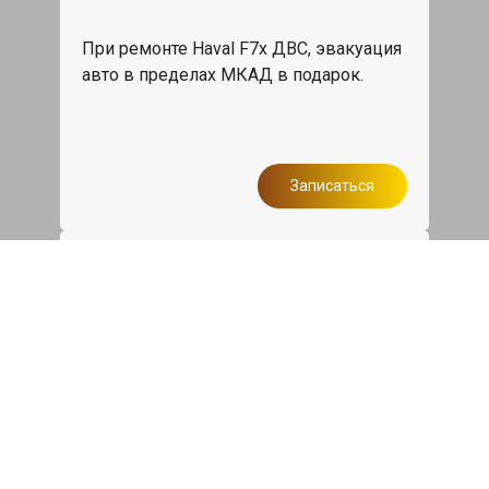
При ремонте Haval F7x ДВС, эвакуация
авто в пределах МКАД в подарок.
Записаться
Сделаем дешевле
При калькуляции на руках из другого
сервиса - эти же работы и запчасти по
более низкой цене