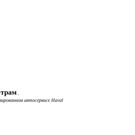
етрам
.
зированном автосервисе Haval