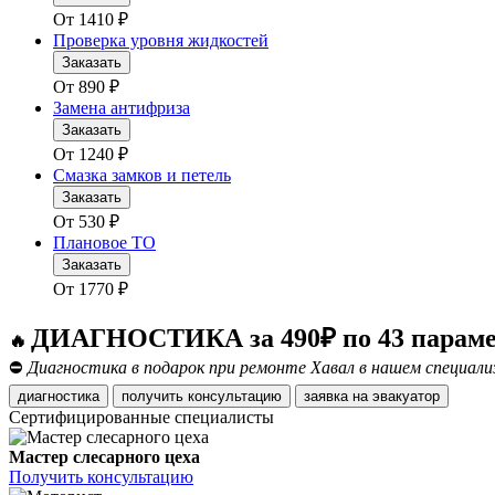
От
1410
₽
Проверка уровня жидкостей
Заказать
От
890
₽
Замена антифриза
Заказать
От
1240
₽
Смазка замков и петель
Заказать
От
530
₽
Плановое ТО
Заказать
От
1770
₽
ДИАГНОСТИКА за 490₽ по 43 парам
🔥
⛔
Диагностика в подарок при ремонте Хавал в нашем специали
диагностика
получить консультацию
заявка на эвакуатор
Сертифицированные специалисты
Мастер слесарного цеха
Получить консультацию