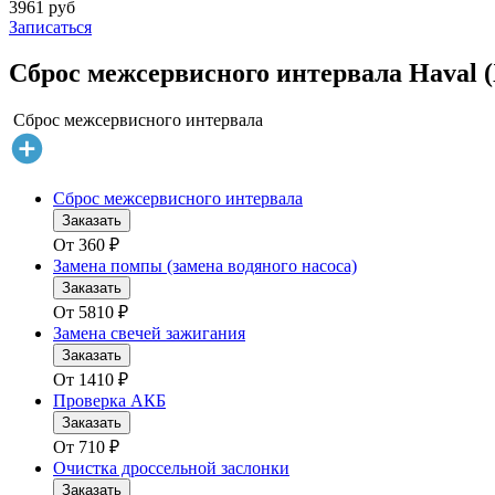
3961 руб
Записаться
Сброс межсервисного интервала Haval (
Сброс межсервисного интервала
Сброс межсервисного интервала
Заказать
От
360
₽
Замена помпы (замена водяного насоса)
Заказать
От
5810
₽
Замена свечей зажигания
Заказать
От
1410
₽
Проверка АКБ
Заказать
От
710
₽
Очистка дроссельной заслонки
Заказать