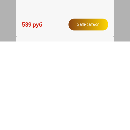
539 руб
Записаться
Бесплатный эвакуатор
При ремонте Haval Dargo ДВС,
эвакуация авто в пределах МКАД в
подарок.
Записаться
Сделаем дешевле