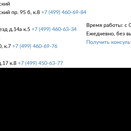
ский
ий пр. 95 б, к.8
+7 (499) 460-69-84
Время работы: с 0
зд д.14а к.5
+7 (499) 460-63-34
Ежедневно, без в
ГИ
ПРАЙС ЛИСТ
АК
й
Получить консул
, к.7
+7 (499) 460-69-76
.17 к.8
+7 (499) 450-63-77