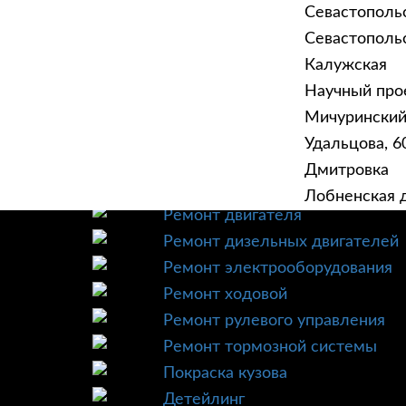
Севастополь
Севастопольск
Калужская
Научный прое
ГЛАВНАЯ
УСЛУ
Мичурински
Техническое обслуживание
Удальцова, 60
Диагностика
Дмитровка
Ремонт трансмиссии
Лобненская д
Ремонт двигателя
Ремонт дизельных двигателей
Ремонт электрооборудования
Ремонт ходовой
Ремонт рулевого управления
Ремонт тормозной системы
Покраска кузова
Детейлинг