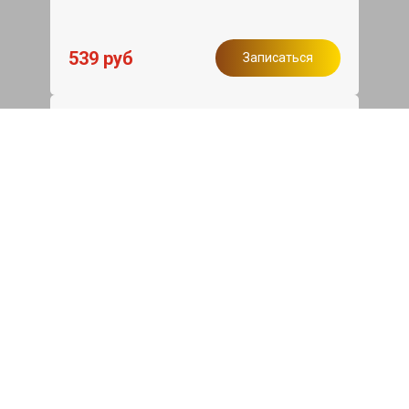
539 руб
Записаться
Бесплатный эвакуатор
При ремонте Haval H9 ДВС, эвакуация
авто в пределах МКАД в подарок.
Записаться
Сделаем дешевле