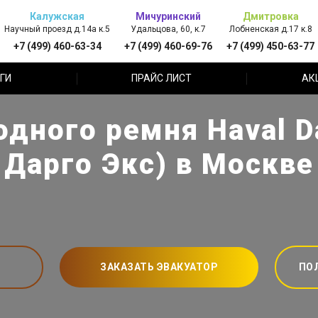
Калужская
Мичуринский
Дмитровка
Научный проезд д.14а к.5
Удальцова, 60, к.7
Лобненская д.17 к.8
+7 (499) 460-63-34
+7 (499) 460-69-76
+7 (499) 450-63-77
ГИ
ПРАЙС ЛИСТ
АК
дного ремня Haval D
Дарго Экс) в Москве
ЗАКАЗАТЬ ЭВАКУАТОР
ПО