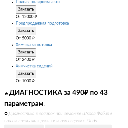
Полная полировка авто
Заказать
От
12000
₽
Предпродажная подготовка
Заказать
От
5000
₽
Химчистка потолка
Заказать
От
2400
₽
Химчистка сидений
Заказать
От
1000
₽
ДИАГНОСТИКА за 490₽ по 43
🔥
параметрам
.
Диагностика в подарок при ремонте Шкода Фабия в
⛔
нашем специализированном автосервисе Skoda