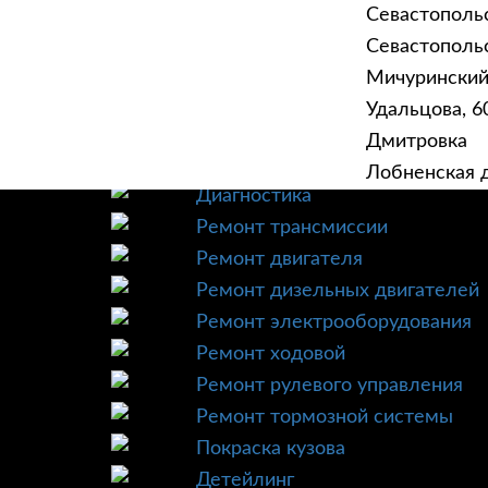
Севастополь
Севастопольск
Мичурински
Удальцова, 60
ГЛАВНАЯ
УСЛУ
Дмитровка
Техническое обслуживание
Лобненская д
Диагностика
Ремонт трансмиссии
Ремонт двигателя
Ремонт дизельных двигателей
Ремонт электрооборудования
Ремонт ходовой
Ремонт рулевого управления
Ремонт тормозной системы
Покраска кузова
Детейлинг