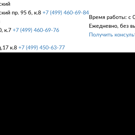
ский
ий пр. 95 б, к.8
+7 (499) 460-69-84
Время работы: с 0
й
Ежедневно, без в
, к.7
+7 (499) 460-69-76
Получить консул
ГИ
ПРАЙС ЛИСТ
АК
.17 к.8
+7 (499) 450-63-77