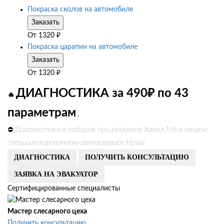
Покраска сколов на автомобиле
Заказать
От
1320
₽
Покраска царапин на автомобиле
Заказать
От
1320
₽
ДИАГНОСТИКА за 490₽ по 43
🔥
параметрам
.
Диагностика в подарок при ремонте Хавал М6 в нашем
⛔
специализированном автосервисе Haval
ДИАГНОСТИКА
ПОЛУЧИТЬ КОНСУЛЬТАЦИЮ
ЗАЯВКА НА ЭВАКУАТОР
Сертифицированные специалисты
Мастер слесарного цеха
Получить консультацию