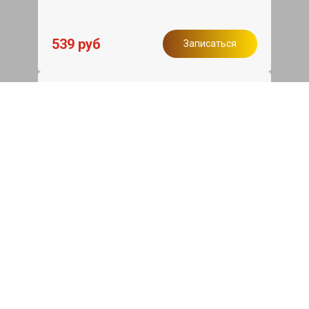
539 руб
Записаться
Бесплатный эвакуатор
При ремонте Haval M6 ДВС, эвакуация
авто в пределах МКАД в подарок.
Записаться
Сделаем дешевле