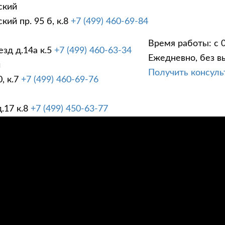
ский
ий пр. 95 б, к.8
+7 (499) 460-69-84
Время работы: с 0
зд д.14а к.5
+7 (499) 460-63-34
Ежедневно, без в
ГИ
ПРАЙС ЛИСТ
АК
й
Получить консул
, к.7
+7 (499) 460-69-76
.17 к.8
+7 (499) 450-63-77