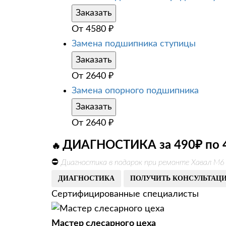
Заказать
От
4580
₽
Замена подшипника ступицы
Заказать
От
2640
₽
Замена опорного подшипника
Заказать
От
2640
₽
ДИАГНОСТИКА за 490₽ по 
🔥
⛔
Диагностика в подарок при ремонте Хавал М6
ДИАГНОСТИКА
ПОЛУЧИТЬ КОНСУЛЬТАЦ
Сертифицированные специалисты
Мастер слесарного цеха