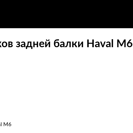
ов задней балки Haval M6 
al M6