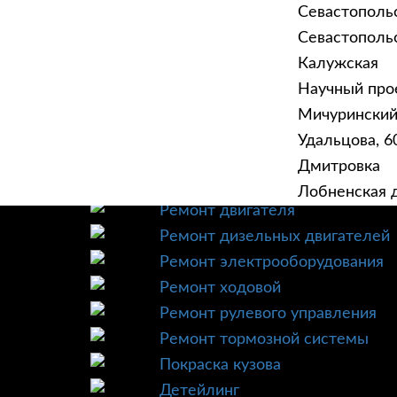
Севастополь
Севастопольск
Калужская
Научный прое
ГЛАВНАЯ
УСЛУ
Мичурински
Техническое обслуживание
Удальцова, 60
Диагностика
Дмитровка
Ремонт трансмиссии
Лобненская д
Ремонт двигателя
Ремонт дизельных двигателей
Ремонт электрооборудования
Ремонт ходовой
Ремонт рулевого управления
Ремонт тормозной системы
Покраска кузова
Детейлинг