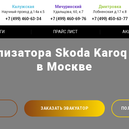
Калужская
Мичуринский
Дмитровка
Научный проезд д.14а к.5
Удальцова, 60, к.7
Лобненская д.17 к.8
+7 (499) 460-63-34
+7 (499) 460-69-76
+7 (499) 450-63-77
ГИ
ПРАЙС ЛИСТ
АК
лизатора Skoda Karoq
в Москве
ЗАКАЗАТЬ ЭВАКУАТОР
ПО