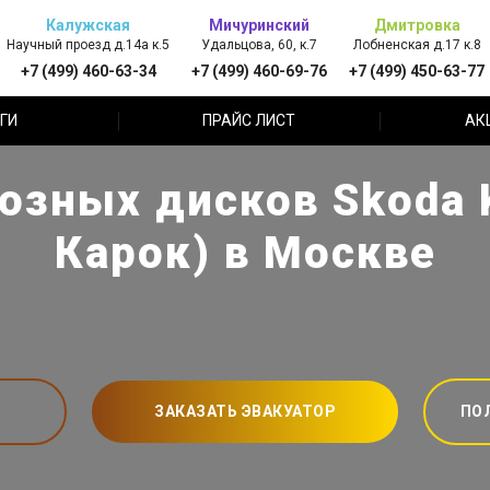
Калужская
Мичуринский
Дмитровка
Научный проезд д.14а к.5
Удальцова, 60, к.7
Лобненская д.17 к.8
+7 (499) 460-63-34
+7 (499) 460-69-76
+7 (499) 450-63-77
ГИ
ПРАЙС ЛИСТ
АК
озных дисков Skoda 
Карок) в Москве
ЗАКАЗАТЬ ЭВАКУАТОР
ПО