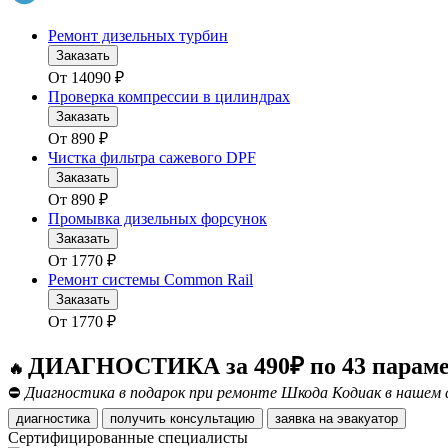
Ремонт дизельных турбин
Заказать
От
14090
₽
Проверка компрессии в цилиндрах
Заказать
От
890
₽
Чистка фильтра сажевого DPF
Заказать
От
890
₽
Промывка дизельных форсунок
Заказать
От
1770
₽
Ремонт системы Common Rail
Заказать
От
1770
₽
ДИАГНОСТИКА за 490₽ по 43 парам
🔥
⛔
Диагностика в подарок при ремонте Шкода Кодиак в нашем 
диагностика
получить консультацию
заявка на эвакуатор
Сертифицированные специалисты