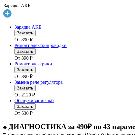
Зарядка АКБ
Зарядка АКБ
Заказать
От
890
₽
Ремонт электропроводки
Заказать
От
890
₽
Ремонт электрики
Заказать
От
890
₽
Замена реле регулятора
Заказать
От
2120
₽
Обслуживание акб
Заказать
От
530
₽
ДИАГНОСТИКА за 490₽ по 43 парам
🔥
⛔
Диагностика в подарок при ремонте Шкода Кодиак в нашем 