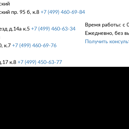
ский
ий пр. 95 б, к.8
+7 (499) 460-69-84
Время работы: с 0
зд д.14а к.5
+7 (499) 460-63-34
Ежедневно, без в
ГИ
ПРАЙС ЛИСТ
АК
й
Получить консул
, к.7
+7 (499) 460-69-76
.17 к.8
+7 (499) 450-63-77