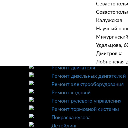
Севастополь
Севастопольск
Калужская
Научный прое
ГЛАВНАЯ
УСЛУ
Мичурински
Техническое обслуживание
Удальцова, 60
Диагностика
Дмитровка
Ремонт трансмиссии
Лобненская д
Ремонт двигателя
Ремонт дизельных двигателей
Ремонт электрооборудования
Ремонт ходовой
Ремонт рулевого управления
Ремонт тормозной системы
Покраска кузова
Детейлинг