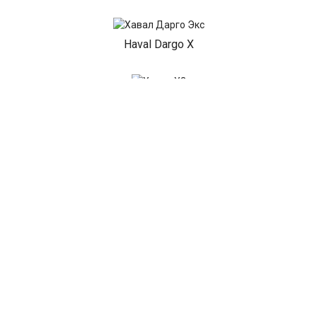
Haval Dargo X
Haval H3
Haval H5
Haval H7
Показать все