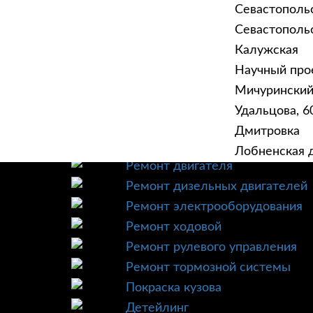
Севастополь
Севастопольск
Калужская
Научный прое
ГЛАВНАЯ
УСЛУ
Мичурински
Техническое обслуживание
Удальцова, 60
Диагностика
Дмитровка
Ремонт трансмиссии
Лобненская д
Ремонт двигателя
Ремонт дизельных двигателей
Ремонт электрооборудования
Ремонт ходовой
Ремонт рулевого управления
Ремонт тормозной системы
Покраска кузова
Детейлинг