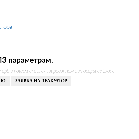
ктора
43 параметрам
.
перб в нашем специализированном автосервисе Skoda
ИЮ
ЗАЯВКА НА ЭВАКУАТОР