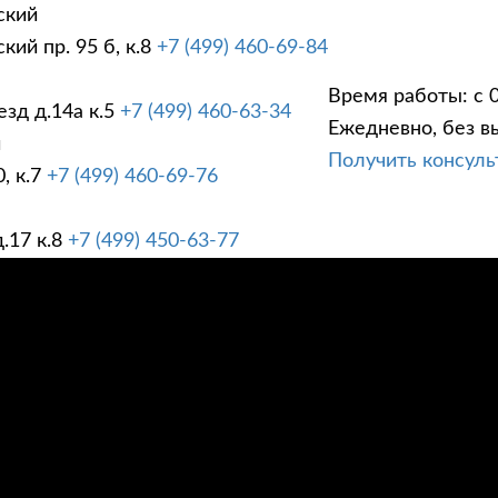
ский
ий пр. 95 б, к.8
+7 (499) 460-69-84
Время работы: с 0
зд д.14а к.5
+7 (499) 460-63-34
Ежедневно, без в
ГИ
ПРАЙС ЛИСТ
АК
й
Получить консул
, к.7
+7 (499) 460-69-76
.17 к.8
+7 (499) 450-63-77