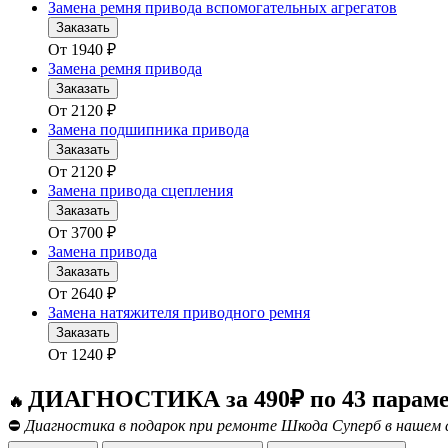
Замена ремня привода вспомогательных агрегатов
Заказать
От
1940
₽
Замена ремня привода
Заказать
От
2120
₽
Замена подшипника привода
Заказать
От
2120
₽
Замена привода сцепления
Заказать
От
3700
₽
Замена привода
Заказать
От
2640
₽
Замена натяжителя приводного ремня
Заказать
От
1240
₽
ДИАГНОСТИКА за 490₽ по 43 парам
🔥
⛔
Диагностика в подарок при ремонте Шкода Суперб в нашем 