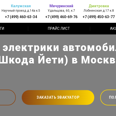
Калужская
Мичуринский
Дмитровка
Научный проезд д.14а к.5
Удальцова, 60, к.7
Лобненская д.17 к.8
+7 (499) 460-63-34
+7 (499) 460-69-76
+7 (499) 450-63-77
ГИ
ПРАЙС ЛИСТ
АК
 электрики автомобил
(Шкода Йети) в Москв
ЗАКАЗАТЬ ЭВАКУАТОР
ПО