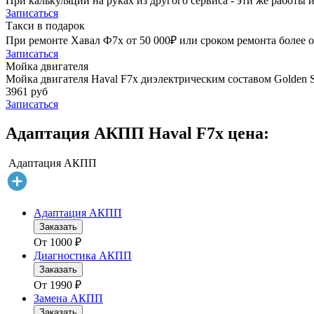
При калькуляции на руках из другого сервиса - эти же работы и
Записаться
Такси в подарок
При ремонте Хавал Ф7х от 50 000₽ или сроком ремонта более о
Записаться
Мойка двигателя
Мойка двигателя Haval F7x диэлектрическим составом Golden S
3961 руб
Записаться
Адаптация АКПП Haval F7x цена:
Адаптация АКПП
Адаптация АКПП
Заказать
От
1000
₽
Диагностика АКПП
Заказать
От
1990
₽
Замена АКПП
Заказать