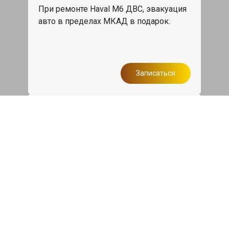
При ремонте Haval M6 ДВС, эвакуация
авто в пределах МКАД в подарок.
Записаться
Сделаем дешевле
При калькуляции на руках из другого
сервиса - эти же работы и запчасти по
более низкой цене
Записаться