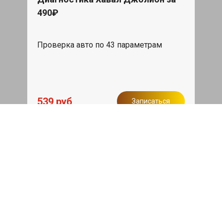
490₽
Проверка авто по 43 параметрам
539 руб
Записаться
Бесплатный эвакуатор
При ремонте Haval Jolion ДВС,
эвакуация авто в пределах МКАД в
подарок.