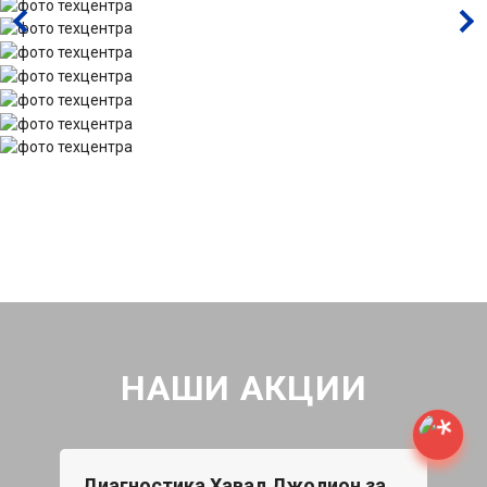
НАШИ АКЦИИ
Диагностика Хавал Джолион за