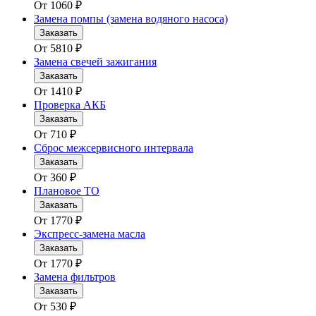
От
1060
₽
Замена помпы (замена водяного насоса)
Заказать
От
5810
₽
Замена свечей зажигания
Заказать
От
1410
₽
Проверка АКБ
Заказать
От
710
₽
Сброс межсервисного интервала
Заказать
От
360
₽
Плановое ТО
Заказать
От
1770
₽
Экспресс-замена масла
Заказать
От
1770
₽
Замена фильтров
Заказать
От
530
₽