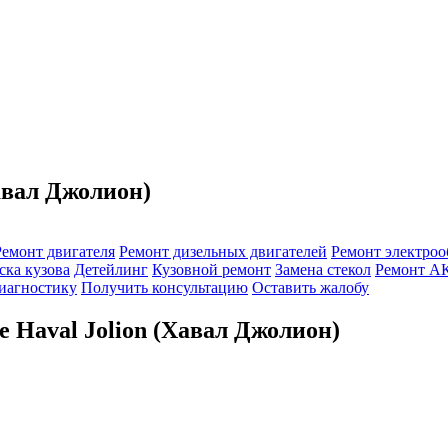
авал Джолион)
Ремонт двигателя
Ремонт дизельных двигателей
Ремонт электроо
ска кузова
Детейлинг
Кузовной ремонт
Замена стекол
Ремонт 
диагностику
Получить консультацию
Оставить жалобу
е Haval Jolion (Хавал Джолион)