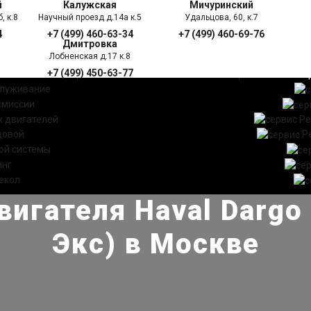
й
Калужская
Мичуринский
, к.8
Научный проезд д.14а к.5
Удальцова, 60, к.7
4
+7 (499) 460-63-34
+7 (499) 460-69-76
Дмитровка
Лобненская д.17 к.8
+7 (499) 450-63-77
УГИ
ПРАЙС ЛИСТ
АКЦ
служивание
смиссии
 двигателей
Ре
довой
Р
ой системы
инг
екол
игателя Haval Dargo
Экс) в Москве