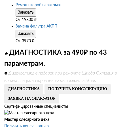
Ремонт коробки автомат
Заказать
От
19800
₽
Замена фильтра АКПП
Заказать
От
3970
₽
ДИАГНОСТИКА за 490₽ по 43
🔥
параметрам
.
Диагностика в подарок при ремонте Шкода Октавия в
⛔
нашем специализированном автосервисе Skoda
ДИАГНОСТИКА
ПОЛУЧИТЬ КОНСУЛЬТАЦИЮ
ЗАЯВКА НА ЭВАКУАТОР
Сертифицированные специалисты
Мастер слесарного цеха
Получить консультацию