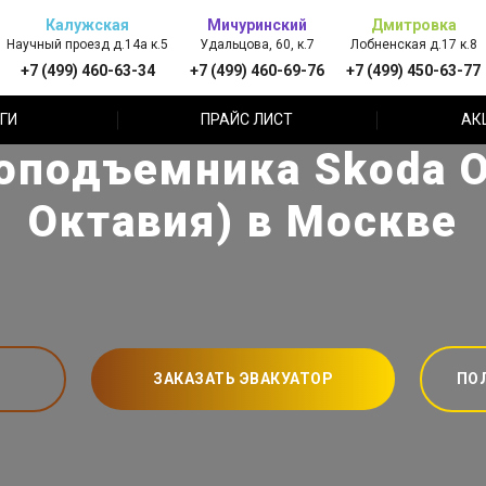
Калужская
Мичуринский
Дмитровка
Научный проезд д.14а к.5
Удальцова, 60, к.7
Лобненская д.17 к.8
+7 (499) 460-63-34
+7 (499) 460-69-76
+7 (499) 450-63-77
ГИ
ПРАЙС ЛИСТ
АК
оподъемника Skoda O
Октавия) в Москве
ЗАКАЗАТЬ ЭВАКУАТОР
ПО