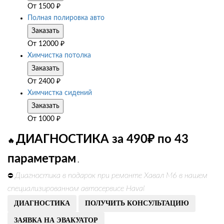
От
1500
₽
Полная полировка авто
Заказать
От
12000
₽
Химчистка потолка
Заказать
От
2400
₽
Химчистка сидений
Заказать
От
1000
₽
ДИАГНОСТИКА за 490₽ по 43
🔥
параметрам
.
Диагностика в подарок при ремонте Хавал М6 в нашем
⛔
специализированном автосервисе Haval
ДИАГНОСТИКА
ПОЛУЧИТЬ КОНСУЛЬТАЦИЮ
ЗАЯВКА НА ЭВАКУАТОР